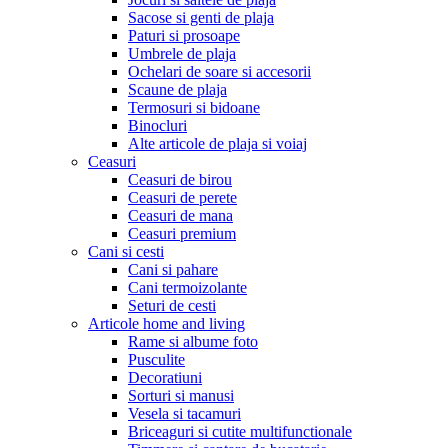
Sacose si genti de plaja
Paturi si prosoape
Umbrele de plaja
Ochelari de soare si accesorii
Scaune de plaja
Termosuri si bidoane
Binocluri
Alte articole de plaja si voiaj
Ceasuri
Ceasuri de birou
Ceasuri de perete
Ceasuri de mana
Ceasuri premium
Cani si cesti
Cani si pahare
Cani termoizolante
Seturi de cesti
Articole home and living
Rame si albume foto
Pusculite
Decoratiuni
Sorturi si manusi
Vesela si tacamuri
Briceaguri si cutite multifunctionale