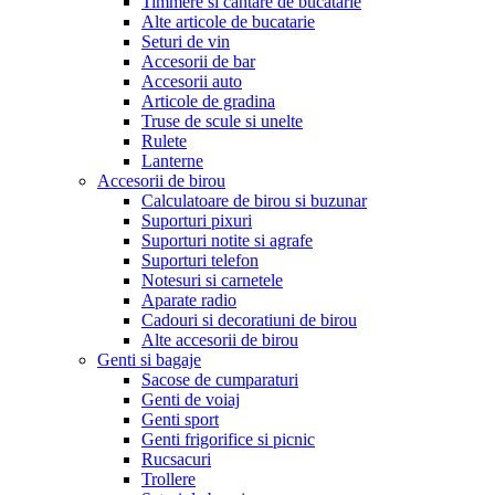
Timmere si cantare de bucatarie
Alte articole de bucatarie
Seturi de vin
Accesorii de bar
Accesorii auto
Articole de gradina
Truse de scule si unelte
Rulete
Lanterne
Accesorii de birou
Calculatoare de birou si buzunar
Suporturi pixuri
Suporturi notite si agrafe
Suporturi telefon
Notesuri si carnetele
Aparate radio
Cadouri si decoratiuni de birou
Alte accesorii de birou
Genti si bagaje
Sacose de cumparaturi
Genti de voiaj
Genti sport
Genti frigorifice si picnic
Rucsacuri
Trollere