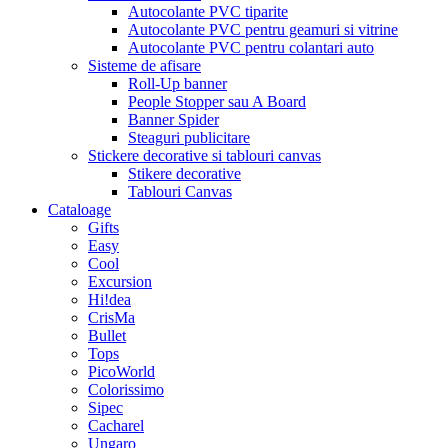
Autocolante PVC tiparite
Autocolante PVC pentru geamuri si vitrine
Autocolante PVC pentru colantari auto
Sisteme de afisare
Roll-Up banner
People Stopper sau A Board
Banner Spider
Steaguri publicitare
Stickere decorative si tablouri canvas
Stikere decorative
Tablouri Canvas
Cataloage
Gifts
Easy
Cool
Excursion
Hi!dea
CrisMa
Bullet
Tops
PicoWorld
Colorissimo
Sipec
Cacharel
Ungaro