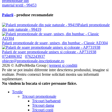
Palarii
- produse recomandate
Palarii promotionale
din paie naturale - 99419
Palarii promotionale de soare, unisex, din bumbac - Classic AD304
Palarii de soare promotionale unisex si colorate - AP731938
0724006302
0762243937
obiecte@promotionale-inscriptionate.ro
2026 © AdProMedia Group |
termeni si conditii
Pe site se pot intalni diferente intre descrierea produsului, imagine si
realitate. Pentru comenzi ferme solicitati mostra sau informatii
suplimentare.
Nu vindem la bucata si catre persoane fizice.
Textile
Tricouri promotionale
Tricouri barbatesti
Tricouri dama
Tricouri copii