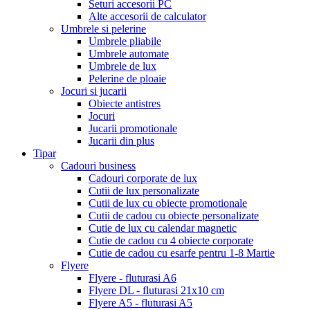
Seturi accesorii PC
Alte accesorii de calculator
Umbrele si pelerine
Umbrele pliabile
Umbrele automate
Umbrele de lux
Pelerine de ploaie
Jocuri si jucarii
Obiecte antistres
Jocuri
Jucarii promotionale
Jucarii din plus
Tipar
Cadouri business
Cadouri corporate de lux
Cutii de lux personalizate
Cutii de lux cu obiecte promotionale
Cutii de cadou cu obiecte personalizate
Cutie de lux cu calendar magnetic
Cutie de cadou cu 4 obiecte corporate
Cutie de cadou cu esarfe pentru 1-8 Martie
Flyere
Flyere - fluturasi A6
Flyere DL - fluturasi 21x10 cm
Flyere A5 - fluturasi A5