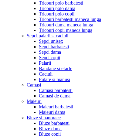
Tricouri polo barbatesti
Tricouri polo dama
Tricouri polo copii
Tricouri barbatesti maneca lunga
Tricouri dama maneca lunga
Tricouri copii maneca lunga
Sepci palarii si caciuli
Sepci unisex
Sepci barbatesti
Sepci dama
Sepci copii
Palarii
Bandane si efarfe
Caciuli
Fulare si manusi
Camasi
Camasi barbatesti
Camasi de dama
Maieuri
Maieuri barbatesti
Maieuri dama
Bluze si hanorace
Bluze barbatesti
Bluze dama
Bluze copii