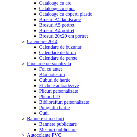
Cataloage cu arc
Cataloage cu spira
Cataloage cu coperti plastic
Brosuri A5 landscape
Brosuri A5 portret
Brosuri A4 portret
Brosuri 20x20 cm portret
Calendare 2014
Calendare de buzunar
Calendare de birou
Calendare de perete
Papetarie personalizata
Foi cu antet
Blocnotes-uri
Cuburi de hartie
Etichete autoadezive
Plicuri personalizate
Plicuri CD
Bibliorafturi personalizate
Pungi din hartie
Cutii
Bannere si meshuri
Bannere publicitare
Meshuri publicitare
Autocolante PVC