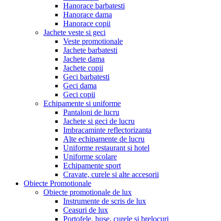
Hanorace barbatesti
Hanorace dama
Hanorace copii
Jachete veste si geci
Veste promotionale
Jachete barbatesti
Jachete dama
Jachete copii
Geci barbatesti
Geci dama
Geci copii
Echipamente si uniforme
Pantaloni de lucru
Jachete si geci de lucru
Imbracaminte reflectorizanta
Alte echipamente de lucru
Uniforme restaurant si hotel
Uniforme scolare
Echipamente sport
Cravate, curele si alte accesorii
Obiecte Promotionale
Obiecte promotionale de lux
Instrumente de scris de lux
Ceasuri de lux
Portofele, huse, curele si brelocuri