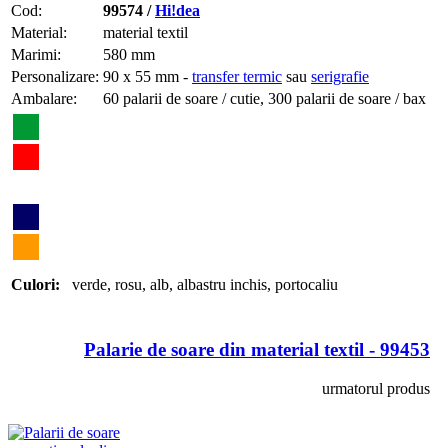
Cod:
99574 /
Hi!dea
Material:
material textil
Marimi:
580 mm
Personalizare:
90 x 55 mm -
transfer termic
sau
serigrafie
Ambalare:
60 palarii de soare / cutie, 300 palarii de soare / bax
Culori:
verde
,
rosu
,
alb
,
albastru inchis
,
portocaliu
Palarie de soare din material textil - 99453
urmatorul produs