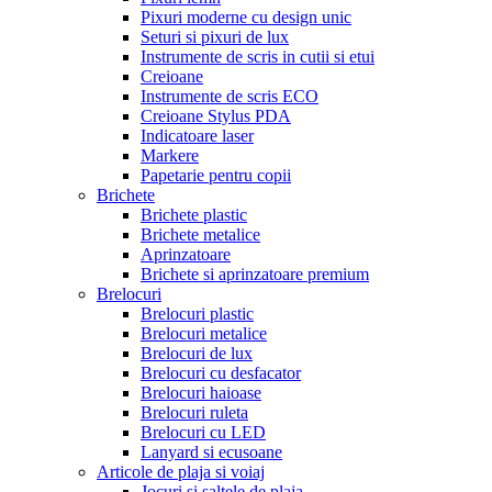
Pixuri moderne cu design unic
Seturi si pixuri de lux
Instrumente de scris in cutii si etui
Creioane
Instrumente de scris ECO
Creioane Stylus PDA
Indicatoare laser
Markere
Papetarie pentru copii
Brichete
Brichete plastic
Brichete metalice
Aprinzatoare
Brichete si aprinzatoare premium
Brelocuri
Brelocuri plastic
Brelocuri metalice
Brelocuri de lux
Brelocuri cu desfacator
Brelocuri haioase
Brelocuri ruleta
Brelocuri cu LED
Lanyard si ecusoane
Articole de plaja si voiaj
Jocuri si saltele de plaja