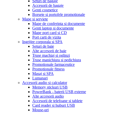
Seturi de bagaje
Accesorii de bagaje
Genti cosmetice
Borsete si portofele promotionale
Mape si serviete
Mape de conferinta si documente
Genti laptop si documente
Mape port card si CD
Port carti de vizita
Ingrijire corporala si SPA
Seturi de baie
Alte accesorii de baie
Truse machiaj si oglinzi
Truse manichiura si pedichiura
Promotionale farmaceutice
Promotionale fitness
Masaj si SPA
Lumanari
Accesorii audio si calculator
Memory stickuri USB
PowerBank - baterii USB externe
Alte accesorii audio
Accesorii de telefoane si tablete
Card reader si huburi USB
Mouse-uri