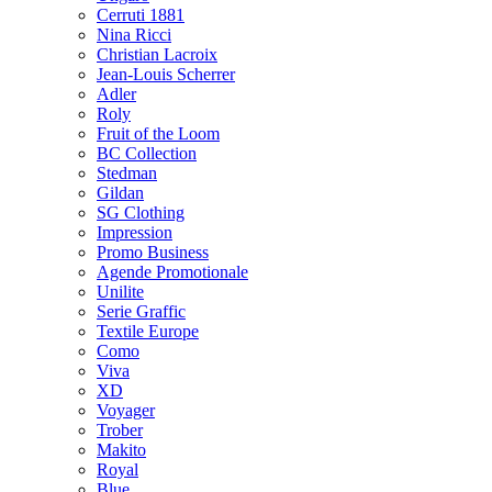
Cerruti 1881
Nina Ricci
Christian Lacroix
Jean-Louis Scherrer
Adler
Roly
Fruit of the Loom
BC Collection
Stedman
Gildan
SG Clothing
Impression
Promo Business
Agende Promotionale
Unilite
Serie Graffic
Textile Europe
Como
Viva
XD
Voyager
Trober
Makito
Royal
Blue