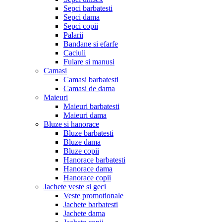
Sepci barbatesti
Sepci dama
Sepci copii
Palarii
Bandane si efarfe
Caciuli
Fulare si manusi
Camasi
Camasi barbatesti
Camasi de dama
Maieuri
Maieuri barbatesti
Maieuri dama
Bluze si hanorace
Bluze barbatesti
Bluze dama
Bluze copii
Hanorace barbatesti
Hanorace dama
Hanorace copii
Jachete veste si geci
Veste promotionale
Jachete barbatesti
Jachete dama