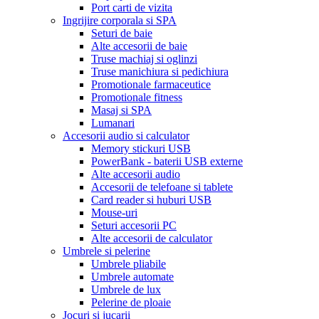
Port carti de vizita
Ingrijire corporala si SPA
Seturi de baie
Alte accesorii de baie
Truse machiaj si oglinzi
Truse manichiura si pedichiura
Promotionale farmaceutice
Promotionale fitness
Masaj si SPA
Lumanari
Accesorii audio si calculator
Memory stickuri USB
PowerBank - baterii USB externe
Alte accesorii audio
Accesorii de telefoane si tablete
Card reader si huburi USB
Mouse-uri
Seturi accesorii PC
Alte accesorii de calculator
Umbrele si pelerine
Umbrele pliabile
Umbrele automate
Umbrele de lux
Pelerine de ploaie
Jocuri si jucarii