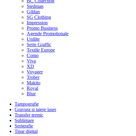
BC Collection
Stedman
Gildan
SG Clothing
Impression
Promo Business
Agende Promotionale
Unilite
Serie Graffic
Textile Europe
Como
Viva
XD
Voyager
Trober
Makito
Royal
Blue
Tampografie
Gravura si taiere laser
Transfer termic
Sublimare
Serigrafie
Tipar digital