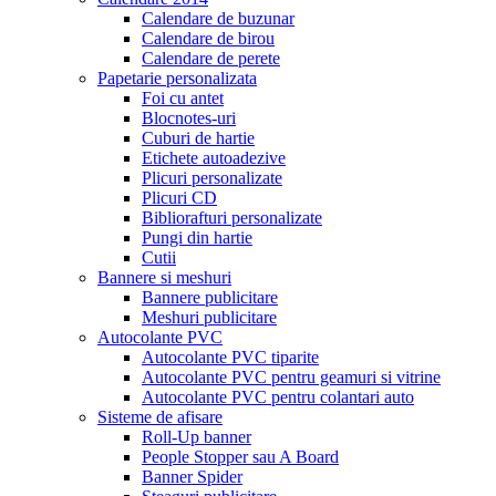
Calendare de buzunar
Calendare de birou
Calendare de perete
Papetarie personalizata
Foi cu antet
Blocnotes-uri
Cuburi de hartie
Etichete autoadezive
Plicuri personalizate
Plicuri CD
Bibliorafturi personalizate
Pungi din hartie
Cutii
Bannere si meshuri
Bannere publicitare
Meshuri publicitare
Autocolante PVC
Autocolante PVC tiparite
Autocolante PVC pentru geamuri si vitrine
Autocolante PVC pentru colantari auto
Sisteme de afisare
Roll-Up banner
People Stopper sau A Board
Banner Spider