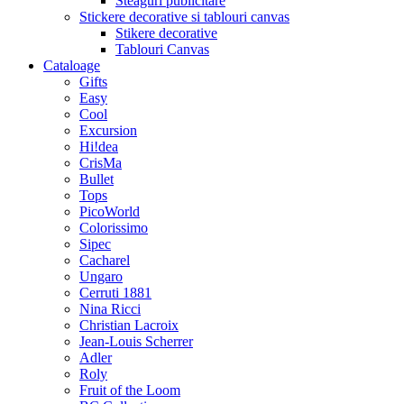
Steaguri publicitare
Stickere decorative si tablouri canvas
Stikere decorative
Tablouri Canvas
Cataloage
Gifts
Easy
Cool
Excursion
Hi!dea
CrisMa
Bullet
Tops
PicoWorld
Colorissimo
Sipec
Cacharel
Ungaro
Cerruti 1881
Nina Ricci
Christian Lacroix
Jean-Louis Scherrer
Adler
Roly
Fruit of the Loom