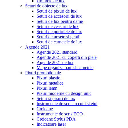
Umbrele de lux
Seturi de obiecte de lux
Seturi de pixuri de lux
Seturi de accesorii de lux
Seturi de lux pentru dame
Seturi de ceasuri de lux
Seturi de portofele de lux
Seturi de posete si genti
Seturi de carnetele de lux
Agende 2021
Agende 2021 standard
Agende 2021 cu coperti din piele
Agende 2021 de lux
Mape organizatoare si carnetele
Pixuri promotionale
Pixuri plastic
Pixuri metalice
Pixuri lemn
Pixuri moderne cu design unic
Seturi si pixuri de lux
Instrumente de scris in cutii si etui
Creioane
Instrumente de scris ECO
Creioane Stylus PDA
Indicatoare laser