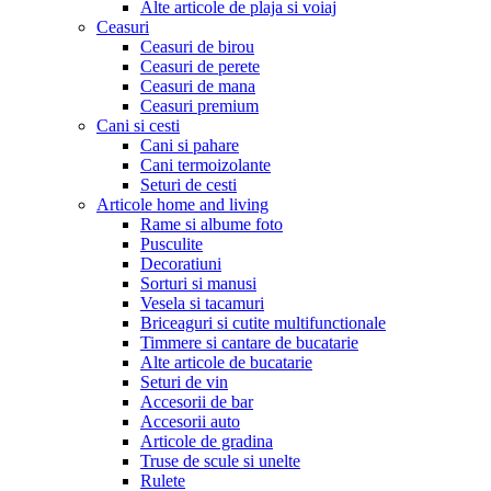
Alte articole de plaja si voiaj
Ceasuri
Ceasuri de birou
Ceasuri de perete
Ceasuri de mana
Ceasuri premium
Cani si cesti
Cani si pahare
Cani termoizolante
Seturi de cesti
Articole home and living
Rame si albume foto
Pusculite
Decoratiuni
Sorturi si manusi
Vesela si tacamuri
Briceaguri si cutite multifunctionale
Timmere si cantare de bucatarie
Alte articole de bucatarie
Seturi de vin
Accesorii de bar
Accesorii auto
Articole de gradina
Truse de scule si unelte
Rulete