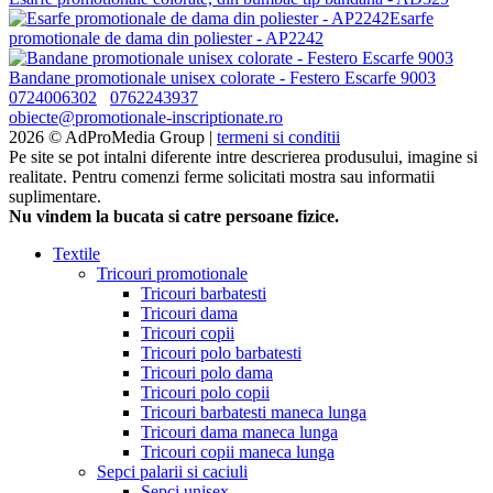
Esarfe
promotionale de dama din poliester - AP2242
Bandane promotionale unisex colorate - Festero Escarfe 9003
0724006302
0762243937
obiecte@promotionale-inscriptionate.ro
2026 © AdProMedia Group |
termeni si conditii
Pe site se pot intalni diferente intre descrierea produsului, imagine si
realitate. Pentru comenzi ferme solicitati mostra sau informatii
suplimentare.
Nu vindem la bucata si catre persoane fizice.
Textile
Tricouri promotionale
Tricouri barbatesti
Tricouri dama
Tricouri copii
Tricouri polo barbatesti
Tricouri polo dama
Tricouri polo copii
Tricouri barbatesti maneca lunga
Tricouri dama maneca lunga
Tricouri copii maneca lunga
Sepci palarii si caciuli
Sepci unisex