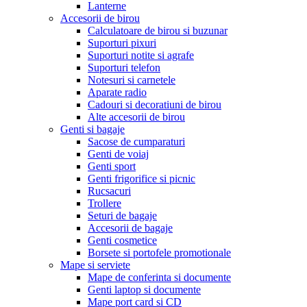
Lanterne
Accesorii de birou
Calculatoare de birou si buzunar
Suporturi pixuri
Suporturi notite si agrafe
Suporturi telefon
Notesuri si carnetele
Aparate radio
Cadouri si decoratiuni de birou
Alte accesorii de birou
Genti si bagaje
Sacose de cumparaturi
Genti de voiaj
Genti sport
Genti frigorifice si picnic
Rucsacuri
Trollere
Seturi de bagaje
Accesorii de bagaje
Genti cosmetice
Borsete si portofele promotionale
Mape si serviete
Mape de conferinta si documente
Genti laptop si documente
Mape port card si CD