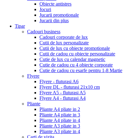
Obiecte antistres
Jocuri
Jucarii promotionale
Jucarii din plus
Tipar
Cadouri business
Cadouri corporate de lux
Cutii de lux personalizate
Cutii de lux cu obiecte promotionale
Cutii de cadou cu obiecte personalizate
Cutie de lux cu calendar magnetic
Cutie de cadou cu 4 obiecte corporate
Cutie de cadou cu esarfe pentru 1-8 Martie
Flyere
Flyere - fluturasi A6
Flyere DL - fluturasi 21x10 cm
Flyere A5 - fluturasi A5
Flyere A4 - fluturasi A4
Pliante
Pliante A4 pliate in 2
Pliante A4 pliate in 3
Pliante A4 pliate in 4
Pliante A3 pliate in 3
Pliante A3 pliate in 4
Carti de vizita