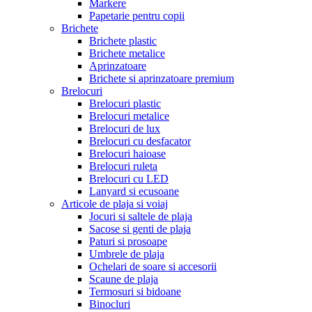
Markere
Papetarie pentru copii
Brichete
Brichete plastic
Brichete metalice
Aprinzatoare
Brichete si aprinzatoare premium
Brelocuri
Brelocuri plastic
Brelocuri metalice
Brelocuri de lux
Brelocuri cu desfacator
Brelocuri haioase
Brelocuri ruleta
Brelocuri cu LED
Lanyard si ecusoane
Articole de plaja si voiaj
Jocuri si saltele de plaja
Sacose si genti de plaja
Paturi si prosoape
Umbrele de plaja
Ochelari de soare si accesorii
Scaune de plaja
Termosuri si bidoane
Binocluri