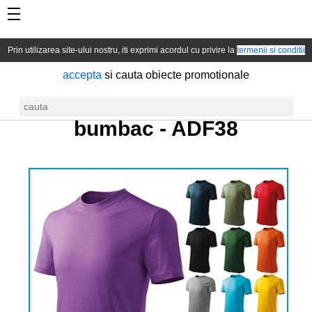
Prin utilizarea site-ului nostru, iti exprimi acordul cu privire la
termenii si conditii
accepta
si cauta obiecte promotionale
Tricou clasic de copii din
bumbac -
ADF38