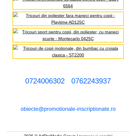
0724006302
0762243937
obiecte@promotionale-inscriptionate.ro
2026 © AdProMedia Group |
termeni si conditii