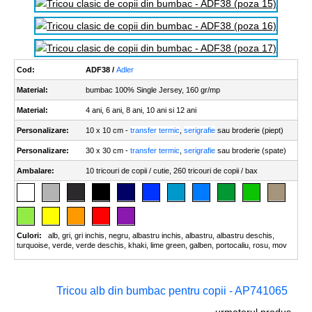
Cod:
ADF38 /
Adler
Material:
bumbac 100% Single Jersey, 160 gr/mp
Material:
4 ani, 6 ani, 8 ani, 10 ani si 12 ani
Personalizare:
10 x 10 cm -
transfer termic
,
serigrafie
sau broderie (piept)
Personalizare:
30 x 30 cm -
transfer termic
,
serigrafie
sau broderie (spate)
Ambalare:
10 tricouri de copii / cutie, 260 tricouri de copii / bax
Culori:
alb
,
gri
,
gri inchis
,
negru
,
albastru inchis
,
albastru
,
albastru deschis
,
turquoise
,
verde
,
verde deschis
,
khaki
,
lime green
,
galben
,
portocaliu
,
rosu
,
mov
Tricou alb din bumbac pentru copii - AP741065