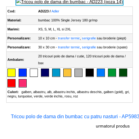
Cod:
AD223 /
Adler
Material:
bumbac 100% Single Jersey 180 gr/mp
Marimi:
XS, S, M, L, XL si 2XL
Personalizare:
10 x 10 cm -
transfer termic
,
serigrafie
sau broderie (piept)
Personalizare:
30 x 30 cm -
transfer termic
,
serigrafie
sau broderie (spate)
20 tricouri polo de dama / cutie, 120 tricouri polo de dama /
Ambalare:
bax
Culori:
galben
,
albastru
,
alb
,
albastru inchis
,
albastru deschis
,
galben (gold)
,
gri
,
negru
,
turquoise
,
verde
,
verde inchis
,
rosu
,
roz
Tricou polo de dama din bumbac cu patru nasturi - AP598
urmatorul produs