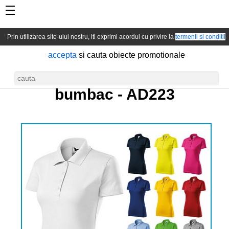
Prin utilizarea site-ului nostru, iti exprimi acordul cu privire la
termenii si conditii
accepta
si cauta obiecte promotionale
Tricou polo de dama din
bumbac -
AD223