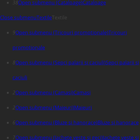
38
Open submenu (Cataloage)
Cataloage
Close submenu
Textile
Textile
9
Open submenu (Tricouri promotionale)
Tricouri
promotionale
8
Open submenu (Sepci palarii si caciuli)
Sepci palarii si
caciuli
2
Open submenu (Camasi)
Camasi
2
Open submenu (Maieuri)
Maieuri
6
Open submenu (Bluze si hanorace)
Bluze si hanorace
7
Open submenu (Jachete veste si geci)
Jachete veste si