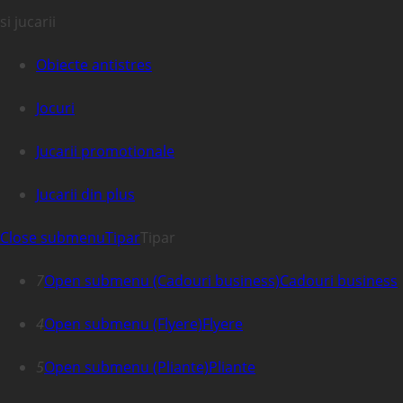
si jucarii
Obiecte antistres
Jocuri
Jucarii promotionale
Jucarii din plus
Close submenu
Tipar
Tipar
7
Open submenu (Cadouri business)
Cadouri business
4
Open submenu (Flyere)
Flyere
5
Open submenu (Pliante)
Pliante