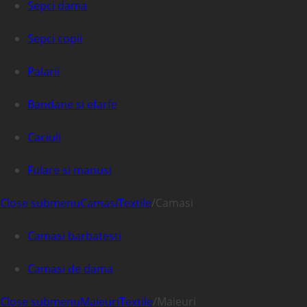
Sepci dama
Sepci copii
Palarii
Bandane si efarfe
Caciuli
Fulare si manusi
Close submenu
Camasi
Textile
/
Camasi
Camasi barbatesti
Camasi de dama
Close submenu
Maieuri
Textile
/
Maieuri